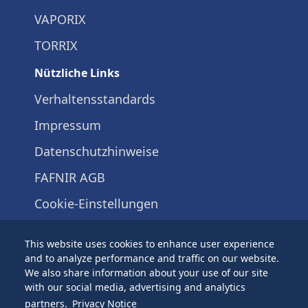
VAPORIX
TORRIX
Nützliche Links
Verhaltensstandards
Impressum
Datenschutzhinweise
FAFNIR AGB
Cookie-Einstellungen
+49 40 / 39 82 07-0
This website uses cookies to enhance user experience
Schnackenburgallee 149 c 22525
and to analyze performance and traffic on our website.
Hamburg
We also share information about your use of our site
with our social media, advertising and analytics
partners.
Privacy Notice