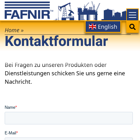
Skip
to
main
Main
Search
English
Breadcrumb
content
Home
»
Kontaktformular
navigation
Bei Fragen zu unseren Produkten oder
Dienstleistungen schicken Sie uns gerne eine
Nachricht.