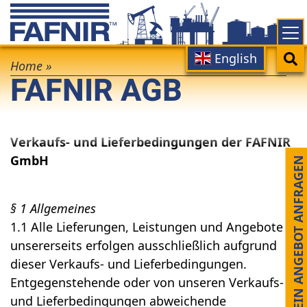
Skip
to
main
Main
Search
English
Breadcrumb
content
Home
»
FAFNIR AGB
navigation
Verkaufs- und Lieferbedingungen der FAFNIR
GmbH
EIN ANGEBOT ANFRAGEN
§ 1 Allgemeines
1.1 Alle Lieferungen, Leistungen und Angebote
unsererseits erfolgen ausschließlich aufgrund
dieser Verkaufs- und Lieferbedingungen.
Entgegenstehende oder von unseren Verkaufs-
und Lieferbedingungen abweichende