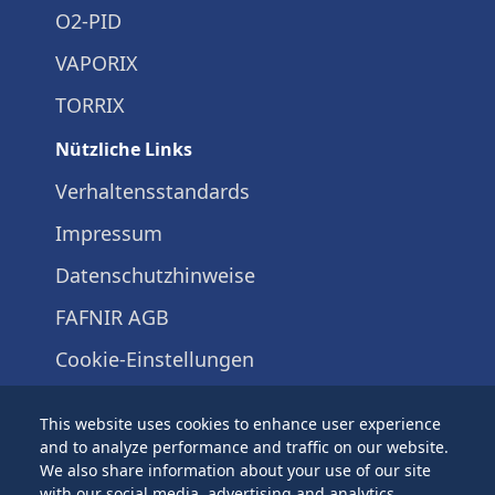
O2-PID
VAPORIX
TORRIX
Nützliche Links
Verhaltensstandards
Impressum
Datenschutzhinweise
FAFNIR AGB
Cookie-Einstellungen
+49 40 / 39 82 07-0
This website uses cookies to enhance user experience
Schnackenburgallee 149 c 22525
and to analyze performance and traffic on our website.
Hamburg
We also share information about your use of our site
with our social media, advertising and analytics